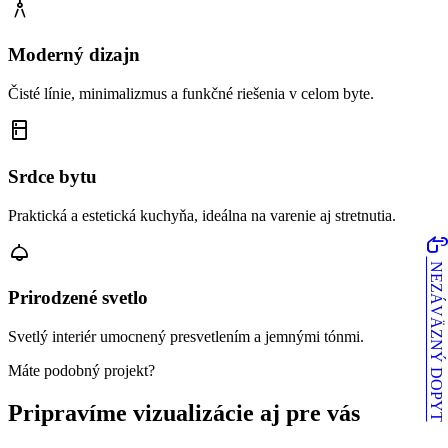
architecture
Moderný dizajn
Čisté línie, minimalizmus a funkčné riešenia v celom byte.
kitchen
Srdce bytu
Praktická a estetická kuchyňa, ideálna na varenie aj stretnutia.
touch_ap
light
NEZÁVÄZNÝ DOPYT
Prirodzené svetlo
Svetlý interiér umocnený presvetlením a jemnými tónmi.
Máte podobný projekt?
Pripravíme vizualizácie aj pre vás