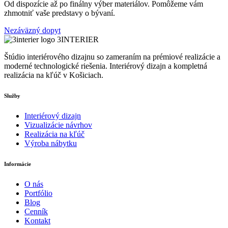
Od dispozície až po finálny výber materiálov. Pomôžeme vám
zhmotniť vaše predstavy o bývaní.
Nezáväzný dopyt
3INTERIER
Štúdio interiérového dizajnu so zameraním na prémiové realizácie a
moderné technologické riešenia. Interiérový dizajn a kompletná
realizácia na kľúč v Košiciach.
Služby
Interiérový dizajn
Vizualizácie návrhov
Realizácia na kľúč
Výroba nábytku
Informácie
O nás
Portfólio
Blog
Cenník
Kontakt