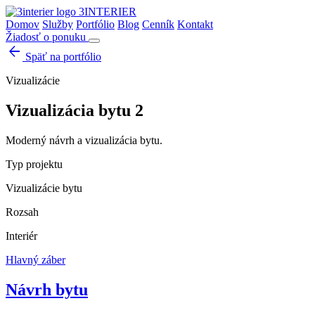
3INTERIER
Domov
Služby
Portfólio
Blog
Cenník
Kontakt
Žiadosť o ponuku
arrow_back
Späť na portfólio
Vizualizácie
Vizualizácia bytu 2
Moderný návrh a vizualizácia bytu.
Typ projektu
Vizualizácie bytu
Rozsah
Interiér
Hlavný záber
Návrh bytu