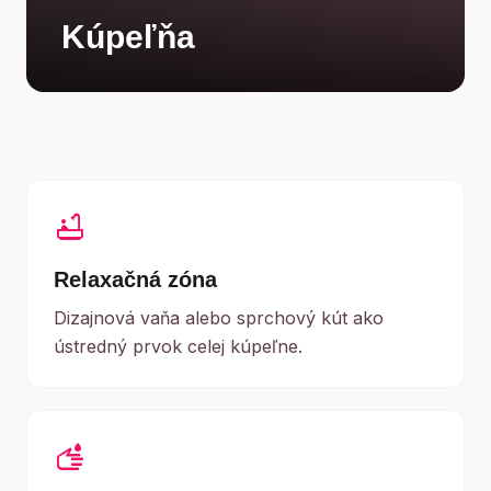
Kúpeľňa
bathtub
Relaxačná zóna
Dizajnová vaňa alebo sprchový kút ako
ústredný prvok celej kúpeľne.
wash