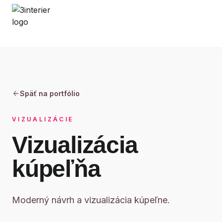
3INTERIER
arrow_back
Späť na portfólio
VIZUALIZÁCIE
Vizualizácia
kúpeľňa
Moderný návrh a vizualizácia kúpeľne.