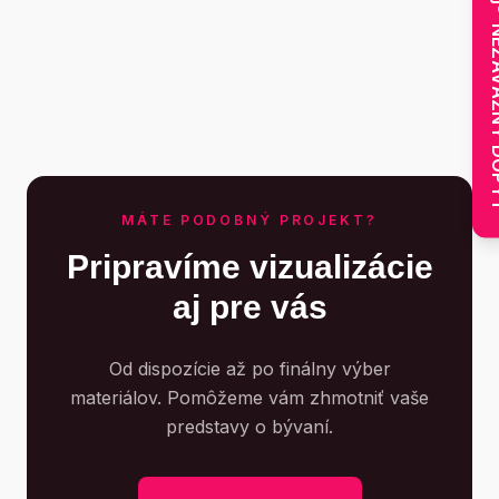
touc
NEZÁVÄZ
MÁTE PODOBNÝ PROJEKT?
Pripravíme vizualizácie
aj pre vás
Od dispozície až po finálny výber
materiálov. Pomôžeme vám zhmotniť vaše
predstavy o bývaní.